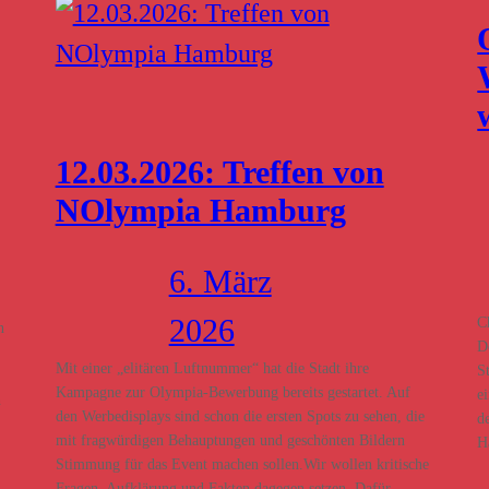
12.03.2026: Treffen von
NOlympia Hamburg
6. März
C
2026
n
D
Mit einer „elitären Luftnummer“ hat die Stadt ihre
S
Kampagne zur Olympia-Bewerbung bereits gestartet. Auf
e
n
den Werbedisplays sind schon die ersten Spots zu sehen, die
d
mit fragwürdigen Behauptungen und geschönten Bildern
H
Stimmung für das Event machen sollen.Wir wollen kritische
Fragen, Aufklärung und Fakten dagegen setzen. Dafür