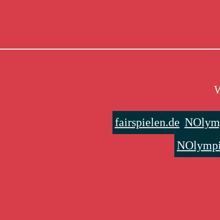
W
fairspielen.de
NOlymp
NOlympi