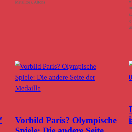
w
Metalltor), Altona
m
z
g
u
*
Vorbild Paris? Olympische
Spiele: Die andere Seite