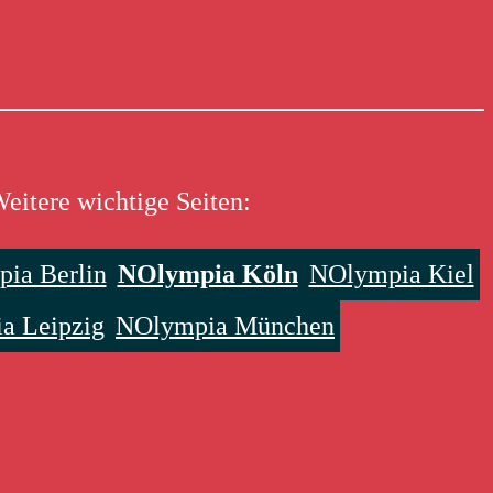
eitere wichtige Seiten:
ia Berlin
NOlympia Köln
NOlympia Kiel
a Leipzig
NOlympia München