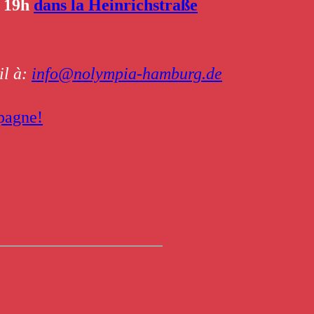
à 19h
dans la Heinrichstraße
il à:
info@nolympia-hamburg.de
mpagne!