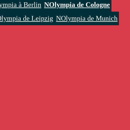
mpia à Berlin
NOlympia de Cologne
lympia de Leipzig
NOlympia de Munich