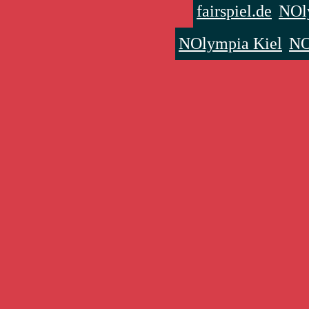
fairspiel.de
NOly
NOlympia Kiel
NO