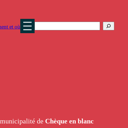
Search
ent et où
r municipalité de
Chèque en blanc