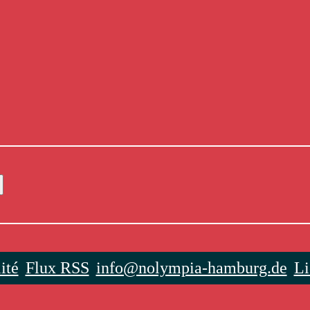
ité
Flux RSS
info@nolympia-hamburg.de
Li