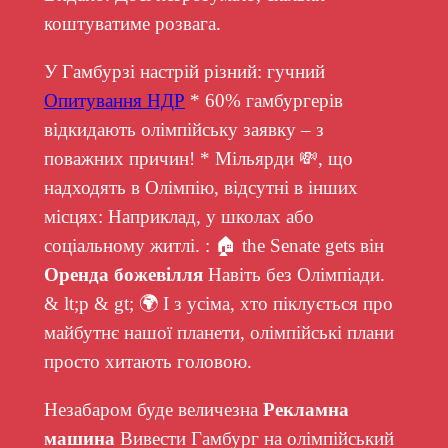
коштуватиме розвага.
У Гамбурзі настрій різний: гучний
Опитування НДР
* 60% гамбургерів
відкидають олімпійську заявку – з
поважних причин! * Мільярди 💸, що
надходять в Олімпію, відсутні в інших
місцях: Наприклад, у школах або
соціальному житлі. : 🏠 the Senate gets він
Оренда божевілля
Навіть без Олімпіади.
& lt;p & gt; 🌍 І з усіма, хто піклується про
майбутнє нашої планети, олімпійські плани
просто хитають головою.
Незабаром буде величезна
Рекламна
машина
Вивести Гамбург на олімпійський