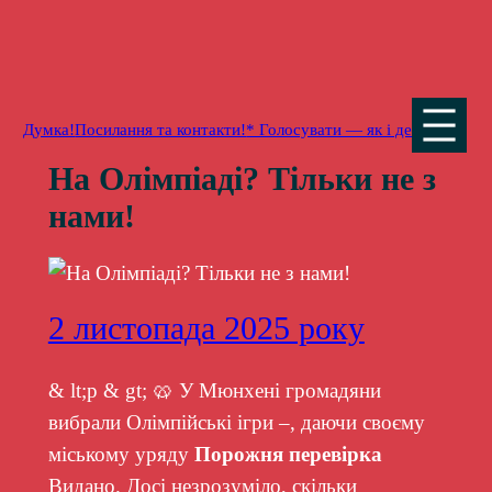
Перейти
до
вмісту
Думка!
Посилання та контакти!
* Голосувати — як і де
На Олімпіаді? Тільки не з
нами!
2 листопада 2025 року
& lt;p & gt; 🥨 У Мюнхені громадяни
вибрали Олімпійські ігри –, даючи своєму
міському уряду
Порожня перевірка
Видано. Досі незрозуміло, скільки