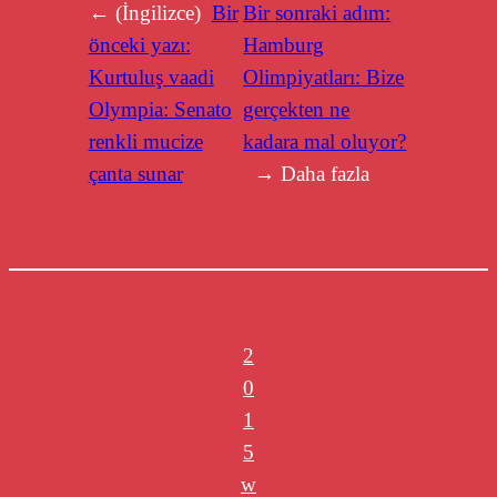
← (İngilizce)
Bir
Bir sonraki adım:
önceki yazı:
Hamburg
Kurtuluş vaadi
Olimpiyatları: Bize
Olympia: Senato
gerçekten ne
renkli mucize
kadara mal oluyor?
çanta sunar
→ Daha fazla
2
0
1
5
w