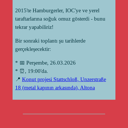
2015'te Hamburgerler, IOC'ye ve yerel
taraftarlarına soğuk omuz gösterdi - bunu
tekrar yapabiliriz!
Bir sonraki toplantı şu tarihlerde
gerçekleşecektir:
* 📅 Perşembe, 26.03.2026
* ⏰, 19:00'da.
📍
Konut projesi Stattschloß, Unzerstraße
18 (metal kapının arkasında), Altona