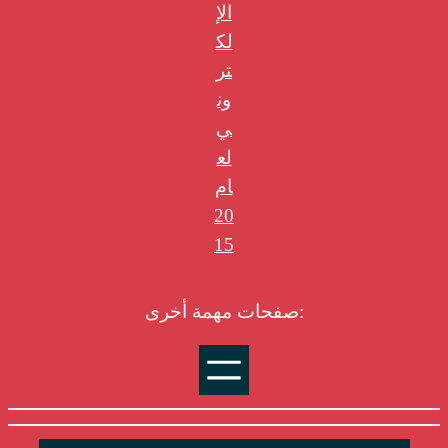
الإ
لك
تر
ون
ي
لع
ام
20
15
صفحات مهمة أخرى: