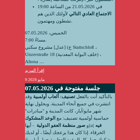
في 21.05.2026 من الساعة 19:00
الاجتماع العادي التالي
لأولئك الذين هم
نشطون ومهتمون.
الخميس، 07.05.2026
7:00 مساءً.
‌ج) [عدل]
مشروع سكني Stattschloß ،
Unzerstraße 18 (خلف البوابة المعدنية) ،
Altona
…
إقرأ المزيد
9 مايو 2026
جلسة مفتوحة في 07.05.2026
بالتأكيد أنت بالفعل
تصنيف: ألعاب أولمبية
وقد
انتشرت في جميع أنحاء المدينة. وبحلول نهاية
شهر مايو/أيار، كانت المدينة و
"مبادرات"
حماسية أولمبية
تصنيف: مع
الوعد المشكوك
فيه
)د(و
صور منظمة العفو الدولية
‫ - أيها
الخرقاء. إذا كان هذا يزعجك أيضًا ، أو لديك
شكوك حول كل الوعود العظيمة حول أولمبيا: