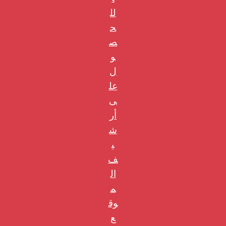
لل
ح
ص
و
ل
عل
ى
أر
ش
ي
ف
ال
م
وق
ع