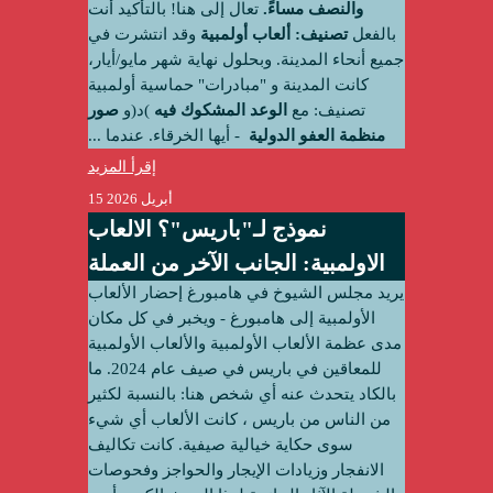
والنصف مساءً.‬
‫تعال إلى هنا! بالتأكيد أنت
بالفعل
تصنيف: ألعاب أولمبية
وقد انتشرت في
جميع أنحاء المدينة. وبحلول نهاية شهر مايو/أيار،
كانت المدينة و
"مبادرات" حماسية أولمبية
تصنيف: مع
الوعد المشكوك فيه
)د(و
صور
منظمة العفو الدولية
‫ - أيها الخرقاء. عندما ...
إقرأ المزيد
15 أبريل 2026
‫نموذج لـ"باريس"؟‬ الالعاب
الاولمبية: الجانب الآخر من العملة
يريد مجلس الشيوخ في هامبورغ إحضار الألعاب
الأولمبية إلى هامبورغ - ويخبر في كل مكان
مدى عظمة الألعاب الأولمبية والألعاب الأولمبية
للمعاقين في باريس في صيف عام 2024. ما
بالكاد يتحدث عنه أي شخص هنا: بالنسبة لكثير
من الناس من باريس ، كانت الألعاب أي شيء
سوى حكاية خيالية صيفية. كانت تكاليف
الانفجار وزيادات الإيجار والحواجز وفحوصات