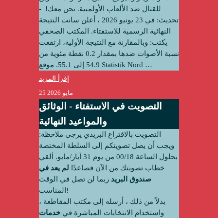
للقتال ضد الألعاب الأولمبية. نحن معك! ‫ -
تحديث:‬ في 23 يونيو 2026 ، أعلن سانت النتيجة
النهائية الرسمية للاستفتاء. المكتب الصحفي
يكتب: وبالمقارنة مع النتيجة الأولية، ارتفعت
نسبة الأصوات ضدها بمقدار 0.2 نقطة مئوية من
…
موقع Statistik Nord
54.9 إلى 55.1.
إقرأ المزيد
25 مايو 2026
التصويت في الاستفتاء - الوثائق
والمواعيد النهائية
التصويت بالاقتراع البريدي يرجى ملاحظة:
ويجب أن يصل تصويتكم إلى السلطة المختصة
بحلول الساعة 00/18 من يوم 31 أيار/مايو. ألقي
خطاب تصويتك من الآن فصاعدًا
لم يعد في
صندوق البريد
ربما لن تصل في الوقت
المناسب!
بدلاً من ذلك ، أرسله إلى مكتب المقاطعة ،
واستخدام الانتخابات المباشرة في
خدمات