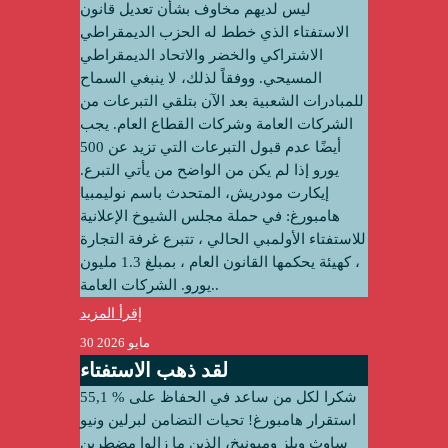
ليس لديهم مخاوف بشأن تعديل قانون
الاستفتاء الذي خطط له الحزب الديمقراطي
الاشتراكي والخضر والاتحاد الديمقراطي
المسيحي. ووفقاً لذلك، لا ينبغي السماح
للمبادرات الشعبية بعد الآن بتلقي التبرعات من
الشركات العامة وشركات القطاع العام. يجب
أيضًا عدم قبول التبرعات التي تزيد عن 500
يورو إذا لم يكن من الواضح من يأتي التبرع.
إيكارت مودريش، المتحدث باسم نوليمبيا
هامبورغ: في حملة مجلس الشيوخ الإعلانية
للاستفتاء الأولمبي الحالي ، تتبرع غرفة التجارة
، كهيئة يحكمها القانون العام ، بمبلغ 1.3 مليون
يورو. الشركات العامة..
إقرأ المزيد
30 مايو 2026
لقد ذهب الاستفتاء
55,1 % شكرا لكل من ساعد في الحفاظ على
استقرار هامبورغ! تحيات التضامن لبرلين ونيو
ساوث ويلز وميونيخ، الذين ما زالوا مضطرين