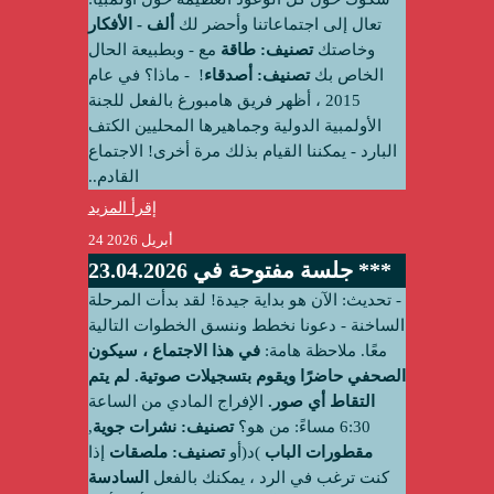
تعال إلى اجتماعاتنا وأحضر لك
ألف - الأفكار
وخاصتك
تصنيف: طاقة
مع - وبطبيعة الحال
الخاص بك
تصنيف: أصدقاء
! ‫ - ماذا؟ في عام
2015 ، أظهر فريق هامبورغ بالفعل للجنة
الأولمبية الدولية وجماهيرها المحليين الكتف
البارد - يمكننا القيام بذلك مرة أخرى! الاجتماع
القادم..
إقرأ المزيد
24 أبريل 2026
جلسة مفتوحة في 23.04.2026 ***
‫ - تحديث:‬ الآن هو بداية جيدة! لقد بدأت المرحلة
الساخنة - دعونا نخطط وننسق الخطوات التالية
معًا. ملاحظة هامة:
في هذا الاجتماع ، سيكون
الصحفي حاضرًا ويقوم بتسجيلات صوتية. لم يتم
التقاط أي صور.
الإفراج المادي من الساعة
6:30 مساءً: من هو؟
تصنيف: نشرات جوية
,
مقطورات الباب
)د(أو
تصنيف: ملصقات
إذا
كنت ترغب في الرد ، يمكنك بالفعل
‫السادسة