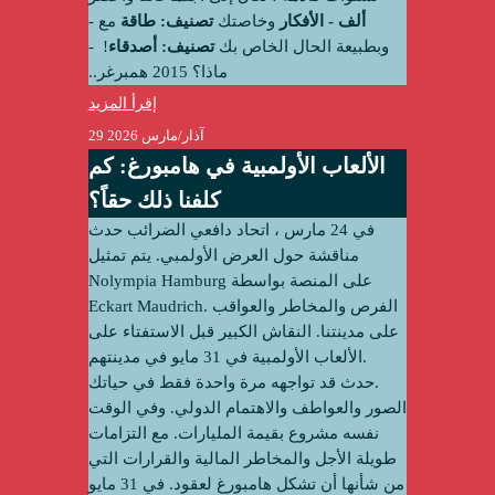
ألف - الأفكار
وخاصتك
تصنيف: طاقة
مع -
وبطبيعة الحال الخاص بك
تصنيف: أصدقاء
! ‫ -
ماذا؟ 2015 همبرغر..
إقرأ المزيد
29 آذار/مارس 2026
الألعاب الأولمبية في هامبورغ: كم
كلفنا ذلك حقاً؟
في 24 مارس ،
اتحاد دافعي الضرائب
حدث
مناقشة حول العرض الأولمبي. يتم تمثيل
Nolympia Hamburg على المنصة بواسطة
Eckart Maudrich. الفرص والمخاطر والعواقب
على مدينتنا. النقاش الكبير قبل الاستفتاء على
الألعاب الأولمبية في 31 مايو في مدينتهم.
حدث قد تواجهه مرة واحدة فقط في حياتك.
الصور والعواطف والاهتمام الدولي. وفي الوقت
نفسه مشروع بقيمة المليارات. مع التزامات
طويلة الأجل والمخاطر المالية والقرارات التي
من شأنها أن تشكل هامبورغ لعقود. في 31 مايو