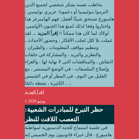
يخاطب نفسه بشكر شخصي لجميع الذين
التزموا بنوليمبيا أو دعمونا: عزيزي نوليمبي ،
هامبورغ تستحق شيئًا أفضل: فهم الهامبرغر هذا
واختاروا وفقا لذلك لمنع هذا الجنون الأولمبي.
لولاك لما كان هذا ممكناً !!
إقرأ المزيد ...
لقد
عملت بلا كلل لجلب الأفكار ، وحضور الأحداث ،
وتنظيم مواقف المعلومات ، والطيران ،
والتطريز والبريد ، والمشاركة في حلقات
النقاش ، والمناقشات التي لا نهاية لها ، والغراء
وإصلاح الملصقات - في الوضع المستمر ، مع
القليل من النوم ، في المطر أو في الشمس
الكثيرة ، نشطة دائمًا ، ...
إقرأ المزيد
1 يونيو 2026
حظر التبرع للمبادرات الشعبية:
التعصب اللافت للنظر
في جلسة استماع للجنة الدستورية لمواطنة
هامبورغ ، قال خبراء قانونيون يوم الخميس إنه