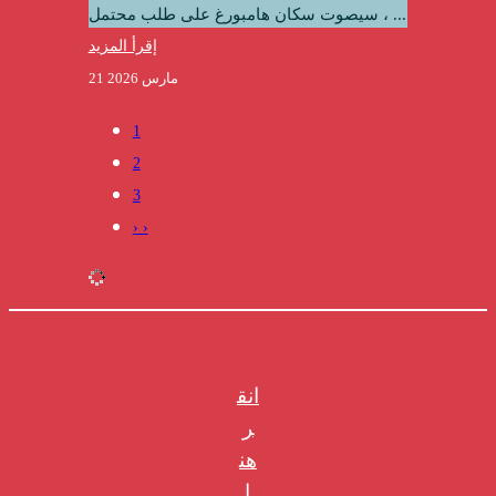
، سيصوت سكان هامبورغ على طلب محتمل ...
إقرأ المزيد
21 مارس 2026
1
2
3
› ›
انق
ر
هن
ا