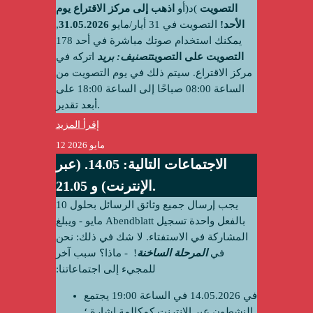
التصويت
)د(أو
اذهب إلى مركز الاقتراع يوم
الأحد!
التصويت في 31 أيار/مايو
31.05.2026
,
يمكنك استخدام صوتك مباشرة في أحد
178
التصويت على التصويت
تصنيف: بريد
اتركه في
مركز الاقتراع. سيتم ذلك في يوم التصويت من
الساعة 08:00 صباحًا إلى الساعة 18:00 على
أبعد تقدير.
إقرأ المزيد
12 مايو 2026
الاجتماعات التالية: 14.05. (عبر
الإنترنت) و 21.05.
يجب إرسال جميع وثائق الرسائل بحلول 10
مايو - ويبلغ Abendblatt بالفعل واحدة
تسجيل
المشاركة في الاستفتاء
. لا شك في ذلك: نحن
في
المرحلة الساخنة
! ‫ - ماذا؟ سبب آخر
للمجيء إلى اجتماعاتنا:
في 14.05.2026 في الساعة 19:00 يجتمع
النشطون عبر الإنترنت كمكالمة إشارة ؛