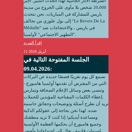
الشرطة الآثار الجانبية لهذا الحدث الكبير. أجبر
20,000 شخص بلا مأوى على الخروج من مدينة
باريس للمشاركة في المباريات. نحن نتحدث
إلى بول علوزي من تحالف "Le Revers De La
Médaille" في باريس ، والاحتجاجات ضد
"التطهير الاجتماعي" لأولمبيا.
إقرأ المزيد
11 أبريل 2026
الجلسة المفتوحة التالية في
09.04.2026:
نسمع كل يوم تقريبًا قصصًا جديدة عن البركات
التي من المفترض أن تقدمها أولمبيا هامبورغ -
وتنسى بعض وسائل الإعلام الصحافة وتمارس
إعطاء الكلمات المفتاحية للمؤيدين للحملات.
نريد أن نطرح أسئلة وتوضيحات وحقائق حاسمة
ضده. لهذا نحن بحاجة إلى عقولكم الذكية
ومساعدة أيديكم! إذا كنت لا تريد منطقتك
وجميع هامبورغ أن يحكمها العظمة الأولمبية
لسنوات قادمة ، تعال إلى اجتماعاتنا وأحضر