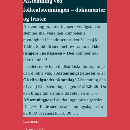
Afstemning ved
folkeafstemningen – dokumenter
og frister
Afstemning pr. brev Bemærk venligst: Din
stemme skal være den kompetente
myndighed i hænde senest den 31. maj kl.
18.00. Smid dit stemmebrev fra nu af
Ikke
længere i postkassen
– Den kommer nok
ikke til tiden!
I stedet sende ham til distriktskontoret, bruge
den direkte valg i
Afstemningstjenester
eller
Gå til valgstedet på søndag!
Afstemning den
31. maj På afstemningsdagen
31.05.2026
, Du
kan bruge din stemme direkte i en af
178
Afstemning
post
Lad det ligge på valgstedet.
Dette vil finde sted på afstemningsdagen fra
kl. 8.00 til senest kl. 18.00 ….
Læs mere
12. maj 2026