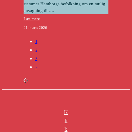
stemmer Hamborgs befolkning om en mulig
ansøgning til ….
Læs mere
21. marts 2026
1
2
3
›
K
li
k