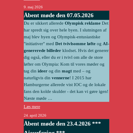
9. maj 2026
Åbent møde den 07.05.2026
Du er sikkert allerede
Olympisk reklame
Det
har spredt sig over hele byen. I slutningen af
maj blev byen og
Olympisk-entusiastiske
"initiativer"
med
Det tvivlsomme løfte
og
AI-
genererede billeder
klodset. Hvis det generer
dig også, eller du er i tvivl om alle de store
løfter om Olympia: Kom til vores møder og
tag din
ideer
og din
magt
med – og
naturligvis din
vennerne
! I 2015 har
Hamburgerne allerede vist IOC og de lokale
fans den kolde skulder - det kan vi gøre igen!
Næste møde …
Læs mere
24. april 2026
Åbent møde den 23.4.2026 ***
Ajourføring ***