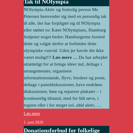
Tak til NOlympia
NOlympia-Aktiv og fortrolig person Mo
Petersen henvender sig med en personlig tak
til alle, der har forpligtet sig til NOlympia
eller støttet os: Kære NOlympians, Hamburg
fortjener noget bedre: Hamburgerne forstod
dette og valgte derfor at forhindre dette
olympiske vanvid. Uden jer havde det ikke
været muligt!!!
Læs mere …
Du har arbejdet
utrætteligt for at bringe ideer ind, deltage i
arrangementer, organisere
informationsstande, flyve, brodere og poste,
deltage i paneldiskussioner, have endeløse
diskussioner, lime og reparere plakater – i
kontinuerlig tilstand, med for lidt søvn, i
regnen eller i for meget sol, altid aktiv, …
Læs mere
1. juni 2026
Donationsforbud for folkelige