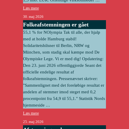
Læs mere
30. maj 2026
Folkeafstemningen er gået
55,1 % for NOlympia Tak til alle, der hjalp
med at holde Hamburg stabil!
Solidaritetshilsner til Berlin, NRW og
München, som stadig skal kæmpe mod De
Olympiske Lege. Vi er med dig! Opdatering:
Den 23. juni 2026 offentliggjorde Seant det
officielle endelige resultat af
folkeafstemningen. Pressenævnet skriver:
"Sammenlignet med det foreløbige resultat er
andelen af stemmer imod steget med 0,2
procentpoint fra 54,9 til 55,1."
Statistik Nords
hjemmeside
…
Læs mere
25. maj 2026