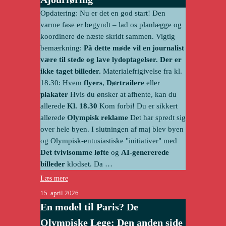
Opdatering: Nu er det en god start! Den
varme fase er begyndt – lad os planlægge og
koordinere de næste skridt sammen. Vigtig
bemærkning:
På dette møde vil en journalist
være til stede og lave lydoptagelser. Der er
ikke taget billeder.
Materialefrigivelse fra kl.
18.30: Hvem
flyers
,
Dørtrailere
eller
plakater
Hvis du ønsker at afhente, kan du
allerede
Kl. 18.30
Kom forbi! Du er sikkert
allerede
Olympisk reklame
Det har spredt sig
over hele byen. I slutningen af maj blev byen
og
Olympisk-entusiastiske "initiativer"
med
Det tvivlsomme løfte
og
AI-genererede
billeder
klodset. Da …
Læs mere
15. april 2026
En model til Paris? De
Olympiske Lege: Den anden side