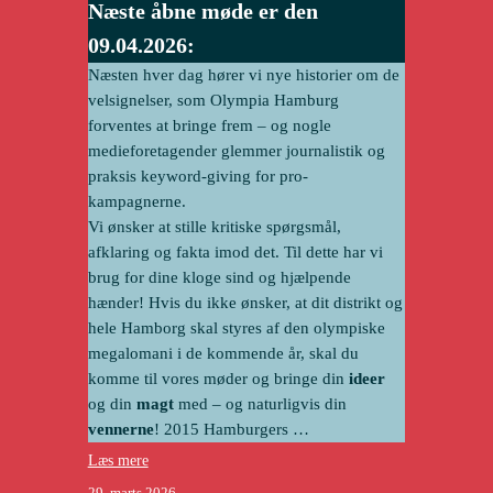
Næste åbne møde er den
09.04.2026:
Næsten hver dag hører vi nye historier om de
velsignelser, som Olympia Hamburg
forventes at bringe frem – og nogle
medieforetagender glemmer journalistik og
praksis keyword-giving for pro-
kampagnerne.
Vi ønsker at stille kritiske spørgsmål,
afklaring og fakta imod det. Til dette har vi
brug for dine kloge sind og hjælpende
hænder! Hvis du ikke ønsker, at dit distrikt og
hele Hamborg skal styres af den olympiske
megalomani i de kommende år, skal du
komme til vores møder og bringe din
ideer
og din
magt
med – og naturligvis din
vennerne
! 2015 Hamburgers …
Læs mere
29. marts 2026