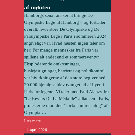
af mønten
Hamborgs senat ønsker at bringe De
Olympiske Lege til Hamborg – og fortæller
overalt, hvor store De Olympiske og De
Paralympiske Lege i Paris i sommeren 2024
angiveligt var. Hvad næsten ingen taler om
her: For mange mennesker fra Paris var
spillene alt andet end et sommereventyr.
Eksploderende omkostninger,
huslejestigninger, barrierer og politikontrol
var bivirkningerne af den store begivenhed.
20.000 hjemløse blev tvunget ud af byen i
Paris for legene. Vi taler med Paul Alauzy fra
"Le Revers De La Médaille"-alliancen i Paris,
protesterne mod den "sociale udrensning" af
Olympia …
Læs mere
11. april 2026