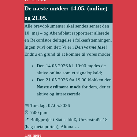
De næste møder: 14.05. (online)
og 21.05.
Alle brevdokumenter skal sendes senest den
10. maj – og Abendblatt rapporterer allerede
en
Rekordstor deltagelse i folkeafstemningen
.
Ingen tvivl om det: Vi er i
Den varme fase
!
Endnu en grund til at komme til vores møder:
Den 14.05.2026 kl. 19:00 mødes de
aktive online som et signalopkald;
Den 21.05.2026 fra 19:00 klokken den
Næste ordinære møde
for dem, der er
aktive og interesserede.
📅 Torsdag, 07.05.2026
⏰ 7:00 p.m.
📍
Boligprojekt Stattschloß, Unzerstraße 18
(bag metalporten), Altona
…
Læs mere