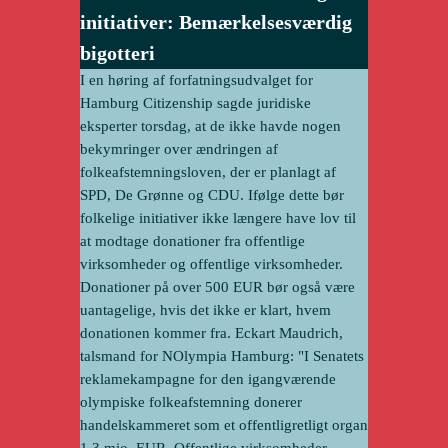
initiativer: Bemærkelsesværdig
bigotteri
I en høring af forfatningsudvalget for
Hamburg Citizenship sagde juridiske
eksperter torsdag, at de ikke havde nogen
bekymringer over ændringen af
folkeafstemningsloven, der er planlagt af
SPD, De Grønne og CDU. Ifølge dette bør
folkelige initiativer ikke længere have lov til
at modtage donationer fra offentlige
virksomheder og offentlige virksomheder.
Donationer på over 500 EUR bør også være
uantagelige, hvis det ikke er klart, hvem
donationen kommer fra. Eckart Maudrich,
talsmand for NOlympia Hamburg: "I Senatets
reklamekampagne for den igangværende
olympiske folkeafstemning donerer
handelskammeret som et offentligretligt organ
1,3 mio. EUR. Offentlige virksomheder …