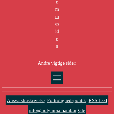
e
m
m
es
id
e
n
Andre vigtige sider:
Ansvarsfraskrivelse
Fortrolighedspolitik
RSS-feed
info@nolympia-hamburg.de