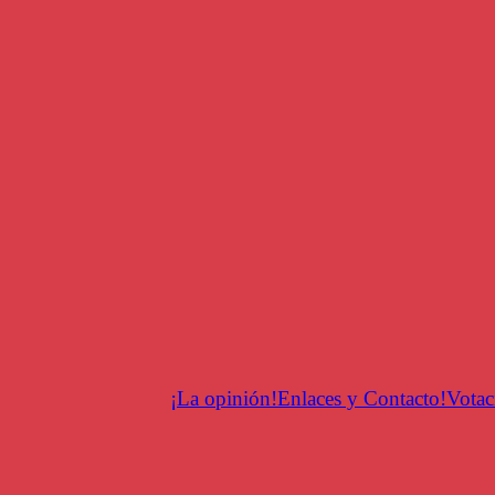
Saltar
al
contenido
¡La opinión!
Enlaces y Contacto!
Votac