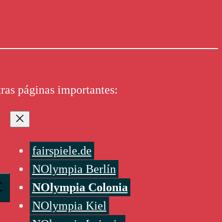
ras páginas importantes:
fairspiele.de
NOlympia Berlín
NOlympia Colonia
NOlympia Kiel