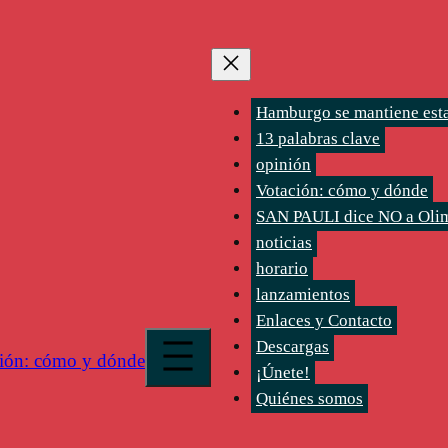
Hamburgo se mantiene est
13 palabras clave
opinión
Votación: cómo y dónde
SAN PAULI dice NO a Oli
noticias
horario
lanzamientos
Enlaces y Contacto
Descargas
ión: cómo y dónde
¡Únete!
Quiénes somos