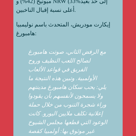
ميونيخ (42%) و NRW (33%إلى حد بعيد
أعلى نسبة إقبال الناخبين.
إيكارت مودريش، المتحدث باسم نوليمبيا
هامبورغ:
مع الرفض الثاني، صوتت هامبورغ
لصالح اللعب النظيف وروح
الفريق في قواعد الألعاب
الأولمبية. وتبين هذه النتيجة ما
يلي: يحب سكان هامبورغ مدينتهم
ولا يسمحون لأنفسهم بأن يقودوا
وراء شجرة التنوب من خلال حملة
إعلانية تكلف ملايين اليورو. كانت
الوعود التي قطعها مجلس الشيوخ
غير موثوق بها: أولمبيا كقصة