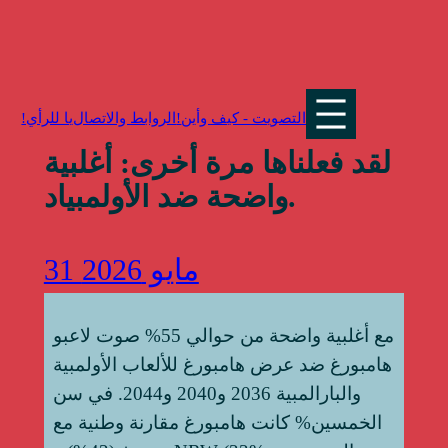
تخطي
إلى
المحتوى
التصويت - كيف وأين
الروابط والاتصال!
لقد فعلناها مرة أخرى: أغلبية
واضحة ضد الأولمبياد.
31 مايو 2026
مع أغلبية واضحة من حوالي 55% صوت لاعبو
هامبورغ ضد عرض هامبورغ للألعاب الأولمبية
والبارالمبية 2036 و2040 و2044. في سن
الخمسين% كانت هامبورغ مقارنة وطنية مع