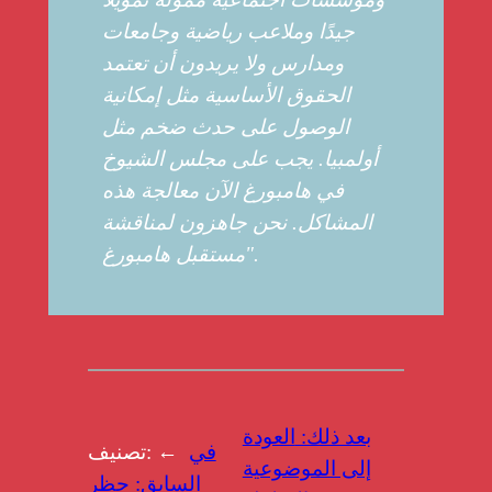
جيدًا وملاعب رياضية وجامعات
ومدارس ولا يريدون أن تعتمد
الحقوق الأساسية مثل إمكانية
الوصول على حدث ضخم مثل
أولمبيا. يجب على مجلس الشيوخ
في هامبورغ الآن معالجة هذه
المشاكل. نحن جاهزون لمناقشة
مستقبل هامبورغ".
بعد ذلك:
العودة
في
تصنيف: ←
إلى الموضوعية
السابق:
حظر