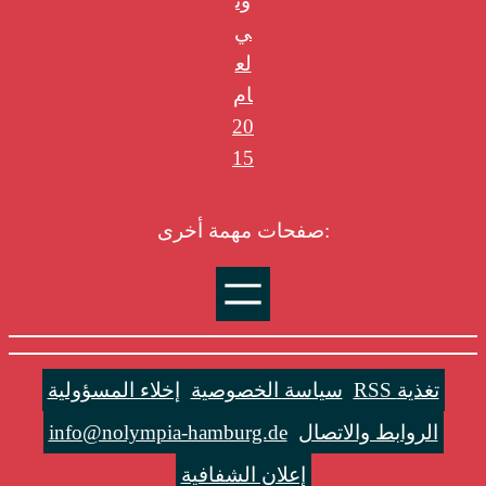
ون
ي
لع
ام
20
15
صفحات مهمة أخرى:
RSS تغذية
سياسة الخصوصية
إخلاء المسؤولية
الروابط والاتصال
info@nolympia-hamburg.de
إعلان الشفافية