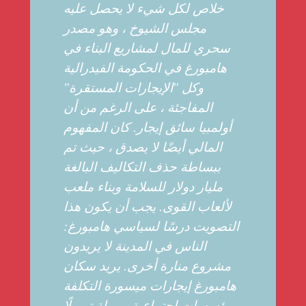
خلاص لكل شيء لا يحصل عليه
مجلس الشيوخ ، وهو مصدر
سحري للمال لمشاريع البناء في
هامبورغ في الحكومة الفيدرالية
وكل "الإيجارات المستقرة"
المفاجئة ، على الرغم من أن
أولمبيا سائق إيجار. كان المفهوم
المالي أيضًا لا يصدق ، حيث تم
ببساطة حذف التكاليف البالغة
مليار دولار للسلامة وبناء ملعب
لألعاب القوى. يجب أن يكون هذا
التصويت درسًا لسياسي هامبورغ:
الناس في المدينة لا يريدون
مشروع منارة أخرى. يريد سكان
هامبورغ إيجارات ميسورة التكلفة
ومؤسسات اجتماعية ممولة تمويلًا