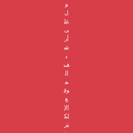
و
ل
عل
ى
أر
ش
ي
ف
ال
م
وق
ع
الإ
لك
تر