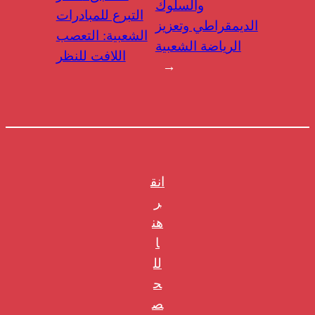
والسلوك
التبرع للمبادرات
الديمقراطي وتعزيز
الشعبية: التعصب
الرياضة الشعبية
اللافت للنظر
→
انق
ر
هن
ا
لل
ح
ص