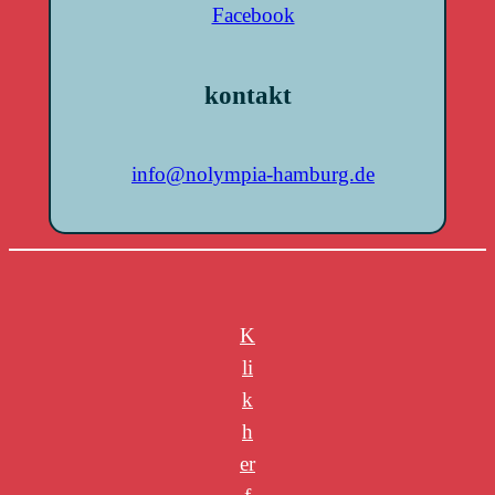
Facebook
kontakt
info@nolympia-hamburg.de
K
li
k
h
er