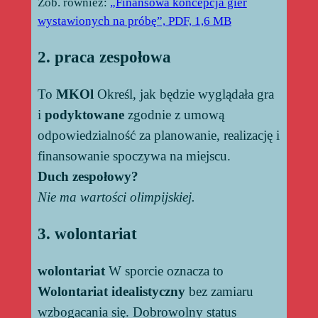
Zob. również:
„Finansowa koncepcja gier
wystawionych na próbę”, PDF, 1,6 MB
2. praca zespołowa
To
MKOl
Określ, jak będzie wyglądała gra
i
podyktowane
zgodnie z umową
odpowiedzialność za planowanie, realizację i
finansowanie spoczywa na miejscu.
Duch zespołowy?
Nie ma wartości olimpijskiej.
3. wolontariat
wolontariat
W sporcie oznacza to
Wolontariat idealistyczny
bez zamiaru
wzbogacania się. Dobrowolny status