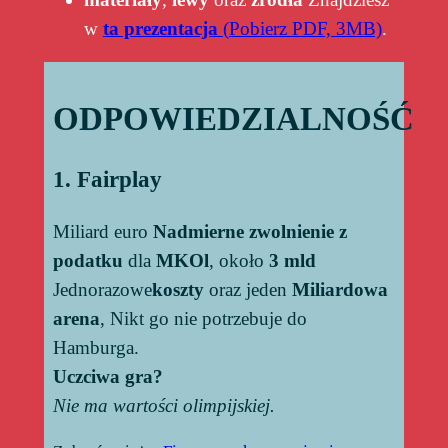
w
ta prezentacja
(
Pobierz PDF, 3MB)
.
ODPOWIEDZIALNOŚĆ
1. Fairplay
Miliard euro
Nadmierne zwolnienie z
podatku
dla
MKOl
, około
3 mld
Jednorazowe
koszty
oraz jeden
Miliardowa
arena
, Nikt go nie potrzebuje do
Hamburga.
Uczciwa gra?
Nie ma wartości olimpijskiej.