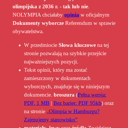
olimpijska z 2036 r. - tak lub nie
.
NOLYMPIA chciałaby
opinia
w oficjalnym
Dokumenty wyborcze
Referendum w sprawie
obywatelstwa.
W przedmiocie
Słowa kluczowe
na tej
stronie pozwalają na szybkie przejście
najważniejszych pozycji.
Tekst opinii, który ma zostać
zamieszczony w dokumentach
wyborczych, znajduje się w niniejszym
dokumencie.
broszura
(
Pełna wersja:
PDF, 1 MB
|
Bez barier: PDF 95kb
) oraz
na stronie
„Olimpia w Hamburgu?
Zajmujemy stanowisko”
materiały
,
lewy
oraz
źródła
Znajdziesz