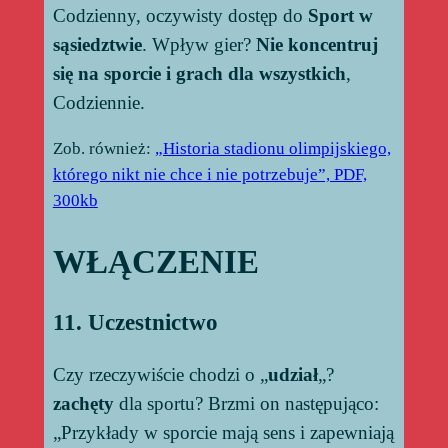
Codzienny, oczywisty dostęp do
Sport w
sąsiedztwie
. Wpływ gier?
Nie koncentruj
się na sporcie i grach dla wszystkich
,
Codziennie.
Zob. również:
„Historia stadionu olimpijskiego,
którego nikt nie chce i nie potrzebuje”, PDF,
300kb
WŁĄCZENIE
11. Uczestnictwo
Czy rzeczywiście chodzi o „
udział
„?
zachęty
dla sportu? Brzmi on następująco:
„Przykłady w sporcie mają sens i zapewniają