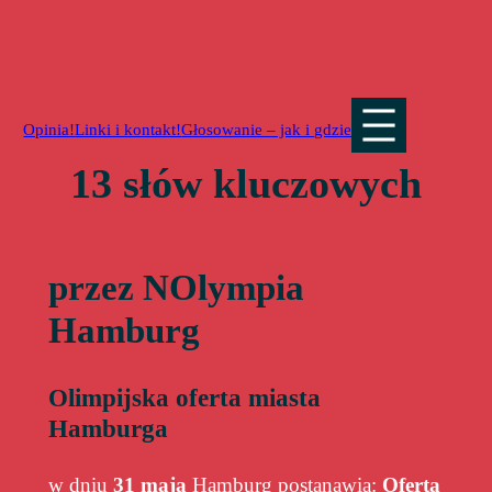
Przejdź
do
treści
Opinia!
Linki i kontakt!
Głosowanie – jak i gdzie
13 słów kluczowych
przez NOlympia
Hamburg
Olimpijska oferta miasta
Hamburga
w dniu
31 maja
Hamburg postanawia:
Oferta