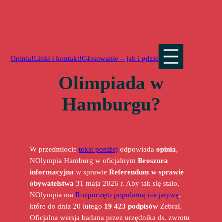
Przejdź
do
treści
Opinia!
Linki i kontakt!
Głosowanie – jak i gdzie
Olimpiada w
Hamburgu?
W przedmiocie
tekst poniżej
odpowiada
opinia
,
NOlympia Hamburg w oficjalnym
Broszura
informacyjna
w sprawie
Referendum w sprawie
obywatelstwa
31 maja 2026 r. Aby tak się stało,
NOlympia ma
Rozpoczęto popularną inicjatywę
,
które do dnia 20 lutego
19 423 podpisów
Zebrał.
Oficjalna wersja badana przez urzędnika ds. zwrotu