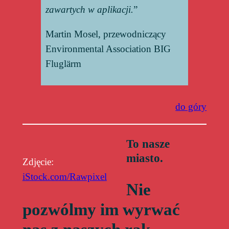
zawartych w aplikacji.
”
Martin Mosel, przewodniczący
Environmental Association BIG
Fluglärm
do góry
To nasze
miasto.
Zdjęcie:
iStock.com/Rawpixel
Nie
pozwólmy im wyrwać