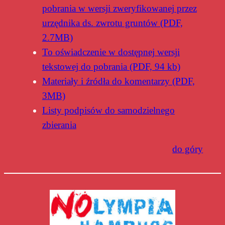
pobrania w wersji zweryfikowanej przez
urzędnika ds. zwrotu gruntów (PDF,
2.7MB)
To oświadczenie w dostępnej wersji
tekstowej do pobrania (PDF, 94 kb)
Materiały i źródła do komentarzy (PDF,
3MB)
Listy podpisów do samodzielnego
zbierania
do góry