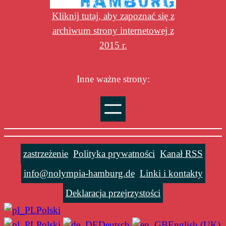
Kliknij tutaj, aby zapoznać się z
archiwum strony internetowej z
2015 r.
Inne ważne strony:
zastrzeżenie
Polityka prywatności
Kanał RSS
info@nolympia-hamburg.de
Linki i kontakty
Deklaracja przejrzystości
Polski
Polski
Deutsch
English (UK)