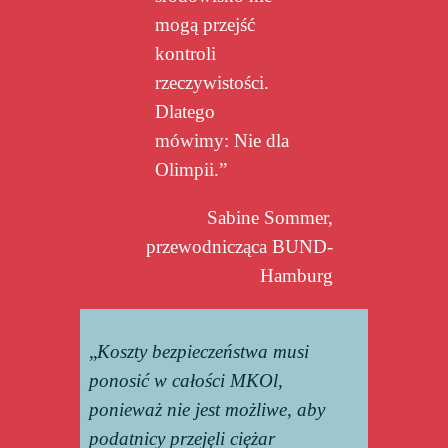
mogą przejść
kontroli
rzeczywistości.
Dlatego
mówimy: Nie dla
Olimpii.”
Sabine Sommer,
przewodnicząca BUND-
Hamburg
„
Koszty bezpieczeństwa musi
ponosić w całości MKOl,
ponieważ nie jest możliwe, aby
podatnicy przejęli ciężar