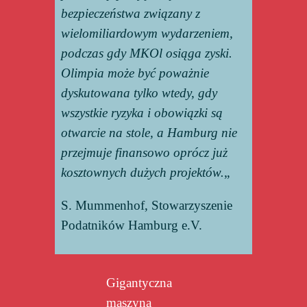
bezpieczeństwa związany z
wielomiliardowym wydarzeniem,
podczas gdy MKOl osiąga zyski.
Olimpia może być poważnie
dyskutowana tylko wtedy, gdy
wszystkie ryzyka i obowiązki są
otwarcie na stole, a Hamburg nie
przejmuje finansowo oprócz już
kosztownych dużych projektów.
„
S. Mummenhof, Stowarzyszenie
Podatników Hamburg e.V.
Gigantyczna
maszyna