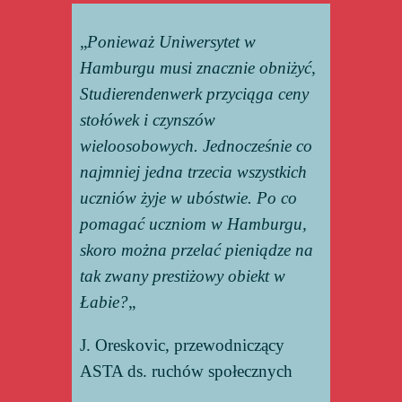
„
Ponieważ Uniwersytet w
Hamburgu musi znacznie obniżyć,
Studierendenwerk przyciąga ceny
stołówek i czynszów
wieloosobowych. Jednocześnie co
najmniej jedna trzecia wszystkich
uczniów żyje w ubóstwie. Po co
pomagać uczniom w Hamburgu,
skoro można przelać pieniądze na
tak zwany prestiżowy obiekt w
Łabie?
„
J. Oreskovic, przewodniczący
ASTA ds. ruchów społecznych