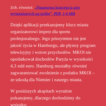
Zob. również:
„Finansowa koncepcja gier
wystawionych na próbę”, PDF, 1,6 MB
Dzięki aplikacji przekazujemy klucz miasta
organizatorowi imprez dla sportu
profesjonalnego. Jego priorytetem nie jest
jakość życia w Hamburgu, ale płynny program
telewizyjny i wzrost przychodów. MKOl nie
opodatkował dochodów Paryża w wysokości
4,3 mld euro. Hamburg musiałby również
zagwarantować zwolnienie z podatku MKOl –
ze szkodą dla Niemiec i naszego miasta.
W poniższych akapitach wyraźnie
pokazujemy, dlaczego dochodzimy do
wniosku: