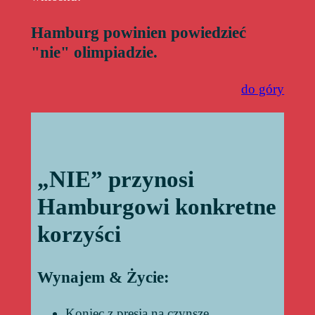
Hamburg powinien powiedzieć
"nie" olimpiadzie.
do góry
„NIE” przynosi
Hamburgowi konkretne
korzyści
Wynajem & Życie:
Koniec z presją na czynsze