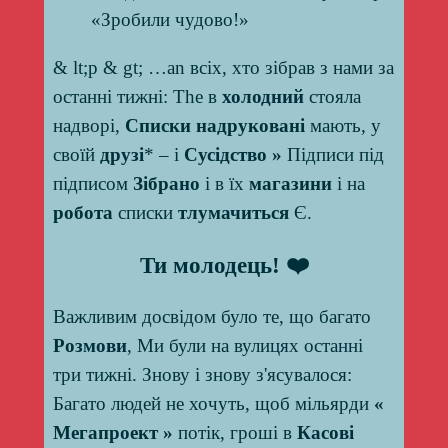
& lt;p & gt; …an всіх, хто зібрав з нами за
останні тижні: The в
холодний
стояла
надворі,
Списки надруковані
мають, у
своїй
друзі
* – і
Сусідство »
Підписи під
підписом
Зібрано
і в їх
магазини
і на
робота
списки
тлумачиться
Є.
Ти молодець! ❤️
Важливим досвідом було те, що багато
Розмови
, Ми були на вулицях останні
три тижні. Знову і знову з'ясувалося:
Багато людей не хочуть, щоб мільярди
«
Мегапроект »
потік, гроші в
Касові