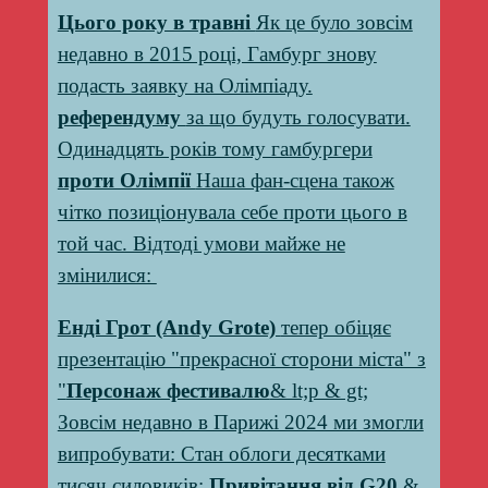
Цього року в травні
Як це було зовсім
недавно в 2015 році, Гамбург знову
подасть заявку на Олімпіаду.
референдуму
за що будуть голосувати.
Одинадцять років тому гамбургери
проти Олімпії
Наша фан-сцена також
чітко позиціонувала себе проти цього в
той час. Відтоді умови майже не
змінилися:
Енді Грот (Andy Grote)
тепер обіцяє
презентацію "прекрасної сторони міста" з
"
Персонаж фестивалю
& lt;p & gt;
Зовсім недавно в Парижі 2024 ми змогли
випробувати: Стан облоги десятками
тисяч силовиків:
Привітання від G20
&