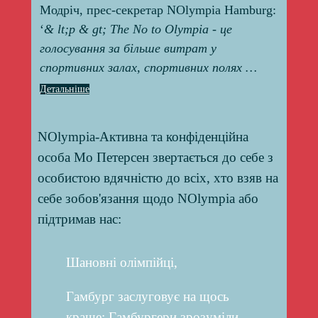
Модріч, прес-секретар NOlympia Hamburg:
‘
& lt;p & gt; The No to Olympia - це
голосування за більше витрат у
спортивних залах, спортивних полях …
Детальніше
NOlympia-Активна та конфіденційна
особа Мо Петерсен звертається до себе з
особистою вдячністю до всіх, хто взяв на
себе зобов'язання щодо NOlympia або
підтримав нас:
Шановні олімпійці,
Гамбург заслуговує на щось
краще: Гамбургери зрозуміли