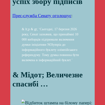
успіх збору підписів
Прес-служба Сенату оголошує
:
& lt;p & gt; ‘Сьогодні, 17 березня 2026
року, Сенат зазначив, що принаймні 10
000 виборців підтримали включення
думки ініціативи NOlympia до
інформаційного буклету олімпійського
референдуму. Тому думка повинна бути
включена в інформаційний буклет.’
& Мідот; Величезне
спасибі …