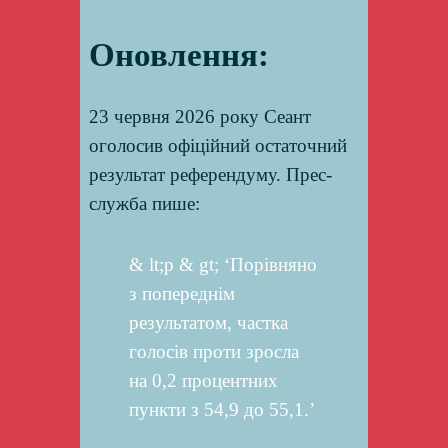
Оновлення:
23 червня 2026 року Сеант
оголосив офіційний остаточний
результат референдуму. Прес-
служба пише:
& lt;p & gt; ‘Порівняно
з попереднім
результатом, частка
голосів проти зросла
на 0,2 процентних
пункти з 54,9 до 55,1.’