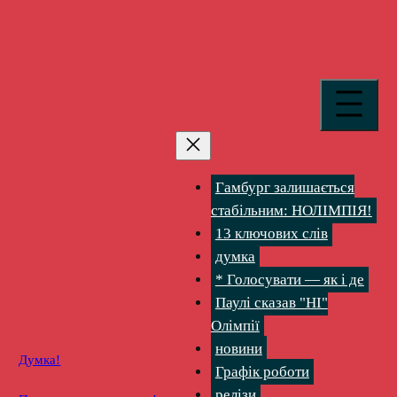
Перейти
до
вмісту
Гамбург залишається
стабільним: НОЛІМПІЯ!
13 ключових слів
думка
* Голосувати — як і де
Паулі сказав "НІ"
Олімпії
новини
Думка!
Графік роботи
релізи