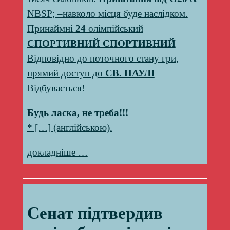
NBSP; –навколо місця буде наслідком.
Принаймні
24
олімпійський
СПОРТИВНИЙ СПОРТИВНИЙ
Відповідно до поточного стану гри,
прямий доступ до
СВ. ПАУЛІ
Відбувається!
Будь ласка, не треба!!!
* […] (англійською).
докладніше …
Сенат підтвердив