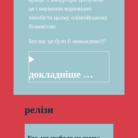
це і вирішили відповідно
запобігти цьому олімпійському
божевіллю.
Без вас це було б неможливо!!!
докладніше …
релізи
Упс, ми зробили це знову: