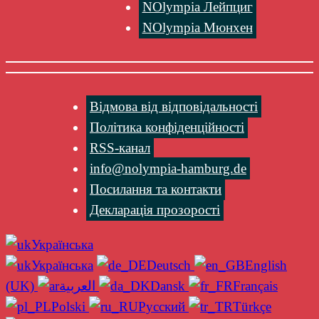
NOlympia Лейпциг
NOlympia Мюнхен
Відмова від відповідальності
Політика конфіденційності
RSS-канал
info@nolympia-hamburg.de
Посилання та контакти
Декларація прозорості
Українська
Українська
Deutsch
English
(UK)
العربية
Dansk
Français
Polski
Русский
Türkçe