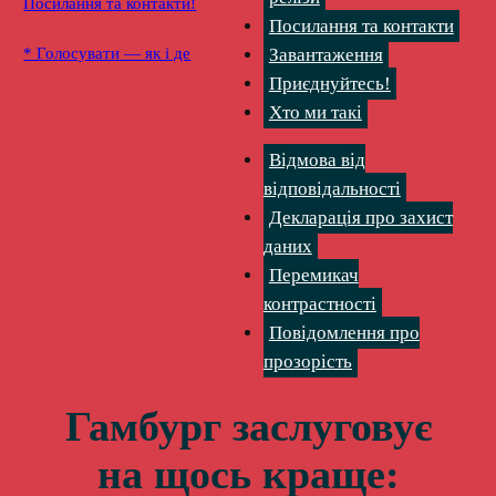
Посилання та контакти!
Посилання та контакти
* Голосувати — як і де
Завантаження
Приєднуйтесь!
Хто ми такі
Відмова від
відповідальності
Декларація про захист
даних
Перемикач
контрастності
Повідомлення про
прозорість
Гамбург заслуговує
на щось краще: