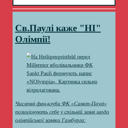
Св.Паулі каже "НІ"
Олімпії!
Численні фан-клуби ФК «Санкт-Паулі»
позиціонують себе у спільній заяві щодо
олімпійської заявки Гамбурга: