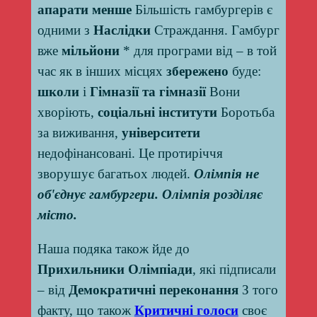
апарати менше
Більшість гамбургерів є
одними з
Наслідки
Страждання. Гамбург
вже
мільйони
* для програми від – в той
час як в інших місцях
збережено
буде:
школи
і
Гімназії та гімназії
Вони
хворіють,
соціальні інститути
Боротьба
за виживання,
університети
недофінансовані. Це протиріччя
зворушує багатьох людей.
Олімпія не
об'єднує гамбургери. Олімпія розділяє
місто.
Наша подяка також йде до
Прихильники Олімпіади
, які підписали
– від
Демократичні переконання
З того
факту, що також
Критичні голоси
своє