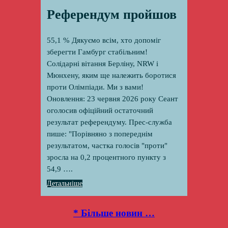
Референдум пройшов
55,1 % Дякуємо всім, хто допоміг
зберегти Гамбург стабільним!
Солідарні вітання Берліну, NRW і
Мюнхену, яким ще належить боротися
проти Олімпіади. Ми з вами!
Оновлення: 23 червня 2026 року Сеант
оголосив офіційний остаточний
результат референдуму. Прес-служба
пише: "Порівняно з попереднім
результатом, частка голосів "проти"
зросла на 0,2 процентного пункту з
54,9 ….
Детальніше
* Більше новин …